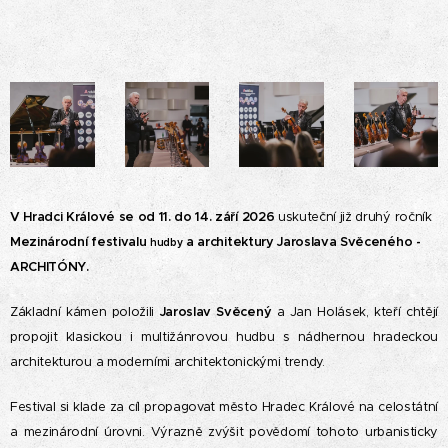
V Hradci Králové se od 11. do 14. září 2026
uskuteční již druhý ročník
Mezinárodní
festivalu
a architektury Jaroslava Svěceného -
hudby
ARCHITÓNY.
Základní kámen položili
Jaroslav Svěcený
a Jan Holásek, kteří chtějí
propojit klasickou i multižánrovou hudbu s nádhernou hradeckou
architekturou a moderními architektonickými trendy.
Festival si klade za cíl propagovat město Hradec Králové na celostátní
a mezinárodní úrovni.
Výrazně zvýšit povědomí tohoto urbanisticky