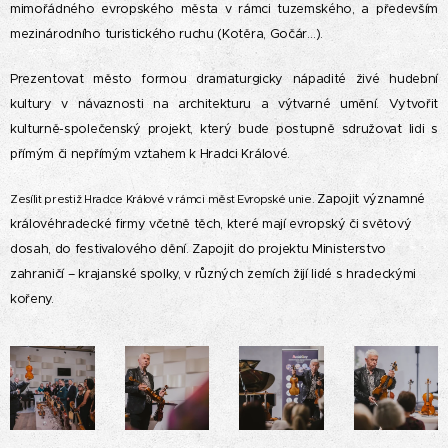
mimořádného evropského města v rámci tuzemského, a především
mezinárodního turistického ruchu (Kotěra, Gočár…).
Prezentovat město formou dramaturgicky nápadité živé hudební
kultury v návaznosti na architekturu a výtvarné umění. Vytvořit
kulturně-společenský projekt, který bude postupně sdružovat lidi s
přímým či nepřímým vztahem k Hradci Králové.
Zapojit významné
Zesílit prestiž Hradce Králové v rámci měst Evropské unie.
královéhradecké firmy včetně těch, které mají evropský či světový
dosah, do festivalového dění. Zapojit do projektu Ministerstvo
zahraničí – krajanské spolky, v různých zemích žijí lidé s hradeckými
kořeny.